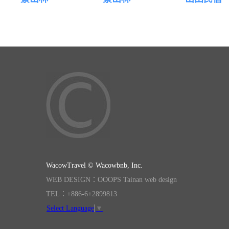
WacowTravel © Wacowbnb, Inc.
WEB DESIGN：OOOPS Tainan web design
TEL：+886-6+2899813
Select Language
▼