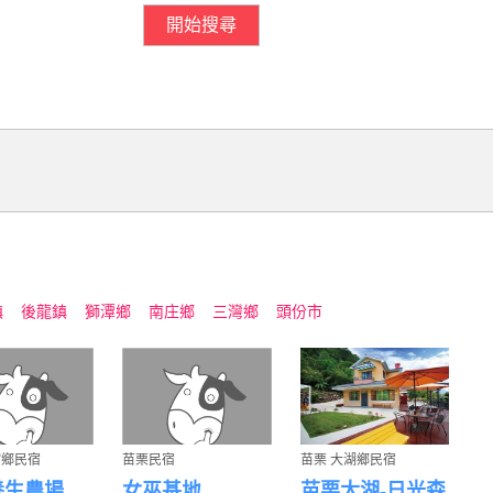
房間需求數量
開始搜尋
鎮
後龍鎮
獅潭鄉
南庄鄉
三灣鄉
頭份市
館鄉民宿
苗栗民宿
苗栗 大湖鄉民宿
養生農場
女巫基地
苗栗大湖-日光森