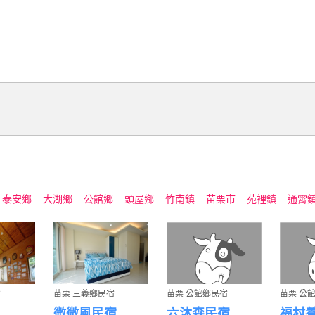
泰安鄉
大湖鄉
公館鄉
頭屋鄉
竹南鎮
苗栗市
苑裡鎮
通霄
宿
苗栗 三義鄉民宿
苗栗 公館鄉民宿
苗栗 公
微微風民宿
六沐森民宿
福村